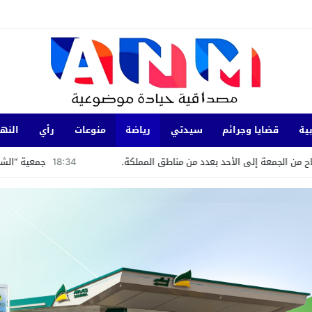
ية
قضايا وجرائم
سيدتي
رياضة
منوعات
رأي
النها
 الأحد بعدد من مناطق المملكة.
18:34
جمعية “الشباب الرائد” تستعرض