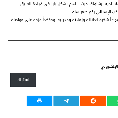
سم استثنائي رفقة ناديه برشلونة، حيث ساهم بشكل بارز في قيادة الفريق
نتخب الإسباني رغم صغر سنه.
وجهاً شكره لعائلته وزملائه ومدربيه، ومؤكداً عزمه على مواصلة
إلكتروني.
اشتراك