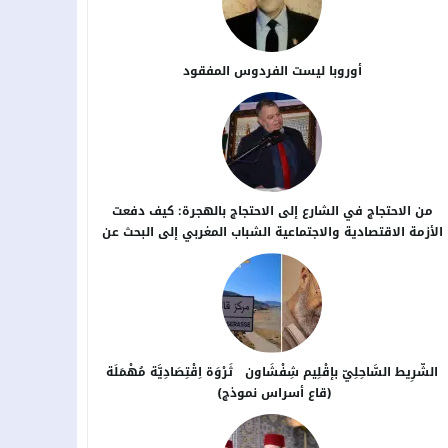
أوروبا ليست الفردوس المفقود
من الاحتجاج في الشارع إلى الاحتجاج بالهجرة: كيف دفعت
الأزمة الاقتصادية والاجتماعية الشباب المغربي إلى البحث عن
بدائل خارج الوطن؟
الشَّرِيط السَّاحِلِيّ بإقْلِيم شِفْشَاون ثَرْوَة اِقْتِصَادِيَّة مُهْمَلَة
(قاع أسراس نموذج)