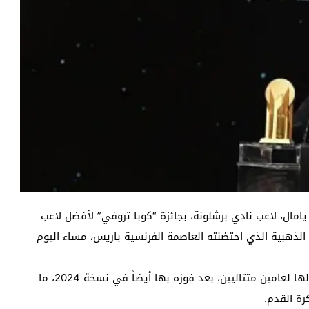
ن يامال، لاعب نادي برشلونة، بجائزة “كوبا تروفي” لأفضل لاعب
وزيع جوائز الكرة الذهبية الذي احتضنته العاصمة الفرنسية باريس، مساء اليوم
وبهذا التتويج، أصبح يامال أول لاعب في تاريخ الجائزة ينالها لعامين متتاليين، بعد فوزه بها أيضاً في نسخة 2024، ما
رة القدم.