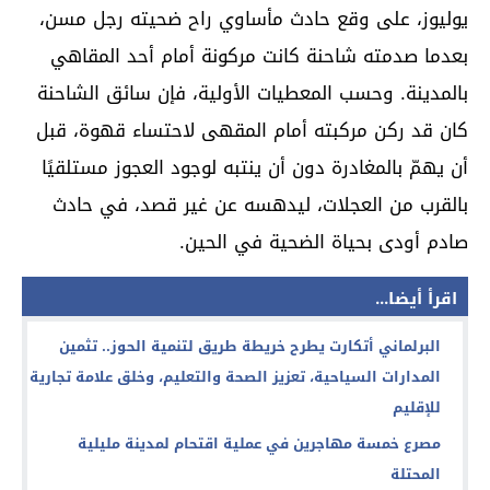
يوليوز، على وقع حادث مأساوي راح ضحيته رجل مسن،
بعدما صدمته شاحنة كانت مركونة أمام أحد المقاهي
بالمدينة. وحسب المعطيات الأولية، فإن سائق الشاحنة
كان قد ركن مركبته أمام المقهى لاحتساء قهوة، قبل
أن يهمّ بالمغادرة دون أن ينتبه لوجود العجوز مستلقيًا
بالقرب من العجلات، ليدهسه عن غير قصد، في حادث
صادم أودى بحياة الضحية في الحين.
اقرأ أيضا...
البرلماني أتكارت يطرح خريطة طريق لتنمية الحوز.. تثمين
المدارات السياحية، تعزيز الصحة والتعليم، وخلق علامة تجارية
للإقليم
مصرع خمسة مهاجرين في عملية اقتحام لمدينة مليلية
المحتلة