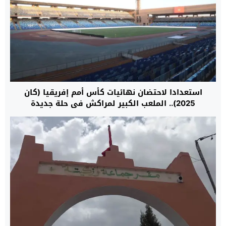
استعدادا لاحتضان نهائيات كأس أمم إفريقيا (كان
2025).. الملعب الكبير لمراكش في حلة جديدة