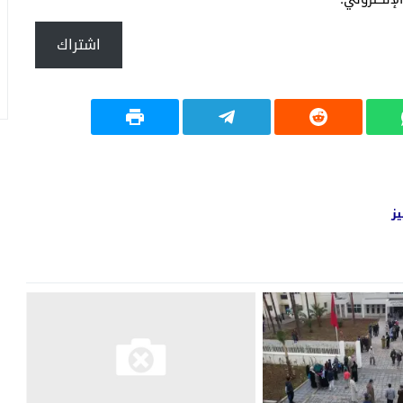
اشتراك
يز