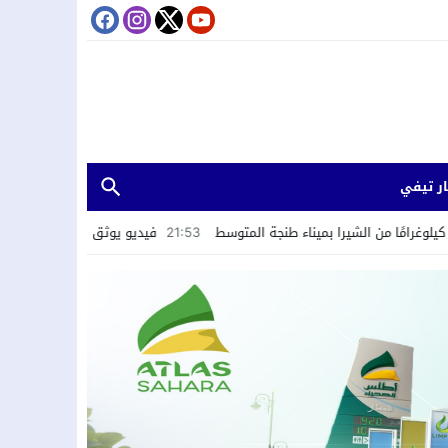
ر تيفي
21:53
فيديو يوثق ابتزاز سائحين يطيح بمشتبه فيه في ا