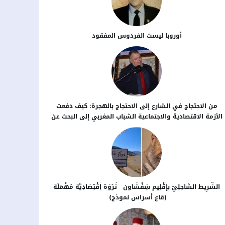
أوروبا ليست الفردوس المفقود
من الاحتجاج في الشارع إلى الاحتجاج بالهجرة: كيف دفعت
الأزمة الاقتصادية والاجتماعية الشباب المغربي إلى البحث عن
بدائل خارج الوطن؟
الشَّرِيط السَّاحِلِيّ بإقْلِيم شِفْشَاون ثَرْوَة اِقْتِصَادِيَّة مُهْمَلَة
(قاع أسراس نموذج)