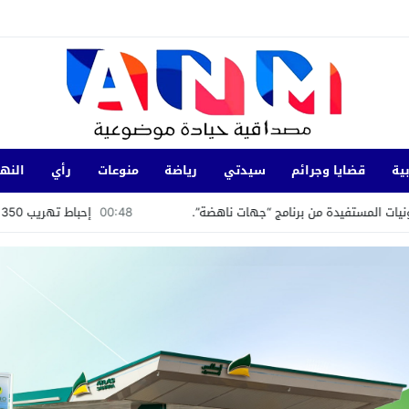
ية
قضايا وجرائم
سيدتي
رياضة
منوعات
رأي
النها
رنامج “جهات ناهضة”.
00:48
إحباط تهريب 350 كيلوغرامًا من الشيرا بميناء طنجة المتوسط