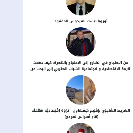
أوروبا ليست الفردوس المفقود
من الاحتجاج في الشارع إلى الاحتجاج بالهجرة: كيف دفعت
الأزمة الاقتصادية والاجتماعية الشباب المغربي إلى البحث عن
بدائل خارج الوطن؟
الشَّرِيط السَّاحِلِيّ بإقْلِيم شِفْشَاون ثَرْوَة اِقْتِصَادِيَّة مُهْمَلَة
(قاع أسراس نموذج)