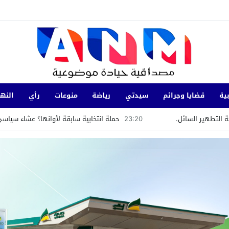
ية
قضايا وجرائم
سيدتي
رياضة
منوعات
رأي
النها
23:20
حملة انتخابية سابقة لأوانها؟ عشاء سياسي بفيلا مستشار جما