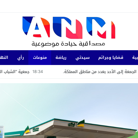
ية
قضايا وجرائم
سيدتي
رياضة
منوعات
رأي
النها
دد من مناطق المملكة.
18:34
جمعية “الشباب الرائد” تستعرض تجربة ال