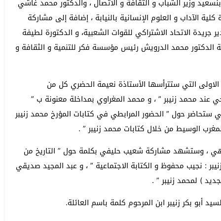
بنسعيد وزير الشباب و الثقافة و الاتصال ، والدكتور محمد غاشي
ية الآداب و العلوم الإنسانية بالنيابة ، إضافة إلى مشاركة
جريدة الاتحاد الاشتراكي للقوات الشعبية، و الدكتورة لطيفة
لمة الدكتور محمد الدرويش رئيس مؤسسة فكر للتنمية و الثقافة و
الاولى التي ستترأسها الأستاذة نعيمة الحضري كل من
ي عند محمد زنيبر ” ، و محمد المغراوي بمداخلة معنونة ب ”
يلي ستحاضر حول ” الحضور المرابطي في كتابات المؤرخ محمد زنيبر
لمغرب الوسيط من خلال كتابات محمد زنيبر ” .
لداهي ، وستشهد مشاركة شعيب حليفي بكلمة حول ” التاريخ من
بر : نجيب محفوظ و الكتابة الاجتماعية ” ، و عبد المجيد صديقي
يد ) لمحمد زنيبر ” .
د أبو بكر زنيبر ابن المرحوم كلمة باسم العائلة.