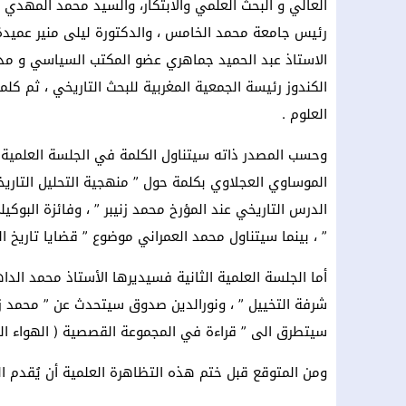
العالي و البحث العلمي والابتكار، والسيد محمد المهدي 
رئيس جامعة محمد الخامس ، والدكتورة ليلى منير عميدة كل
الاستاذ عبد الحميد جماهري عضو المكتب السياسي و مدير 
الكندوز رئيسة الجمعية المغربية للبحث التاريخي ، ثم ك
العلوم .
وحسب المصدر ذاته سيتناول الكلمة في الجلسة العلمية 
الموساوي العجلاوي بكلمة حول ” منهجية التحليل التاريخ
الدرس التاريخي عند المؤرخ محمد زنيبر ” ، وفائزة البوك
” ، بينما سيتناول محمد العمراني موضوع ” قضايا تاريخ ا
أما الجلسة العلمية الثانية فسيديرها الأستاذ محمد ا
شرفة التخييل ” ، ونورالدين صدوق سيتحدث عن ” محمد زني
سيتطرق الى ” قراءة في المجموعة القصصية ( الهواء الجد
ومن المتوقع قبل ختم هذه التظاهرة العلمية أن يُقدم السي