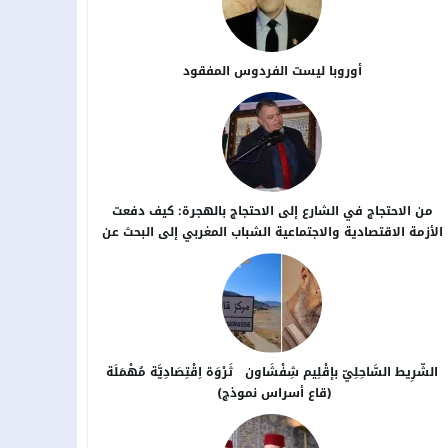
أوروبا ليست الفردوس المفقود
من الاحتجاج في الشارع إلى الاحتجاج بالهجرة: كيف دفعت
الأزمة الاقتصادية والاجتماعية الشباب المغربي إلى البحث عن
بدائل خارج الوطن؟
الشَّرِيط السَّاحِلِيّ بإقْلِيم شِفْشَاون ثَرْوَة اِقْتِصَادِيَّة مُهْمَلَة
(قاع أسراس نموذج)