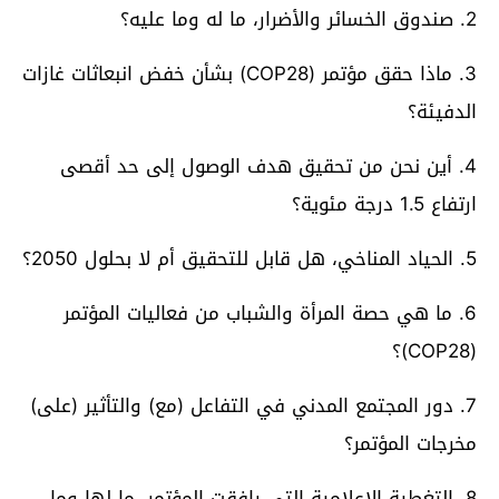
2. صندوق الخسائر والأضرار، ما له وما عليه؟
3. ماذا حقق مؤتمر (COP28) بشأن خفض انبعاثات غازات
الدفيئة؟
4. أين نحن من تحقيق هدف الوصول إلى حد أقصى
ارتفاع 1.5 درجة مئوية؟
5. الحياد المناخي، هل قابل للتحقيق أم لا بحلول 2050؟
6. ما هي حصة المرأة والشباب من فعاليات المؤتمر
(COP28)؟
7. دور المجتمع المدني في التفاعل (مع) والتأثير (على)
مخرجات المؤتمر؟
8. التغطية الإعلامية التي رافقت المؤتمر، ما لها وما