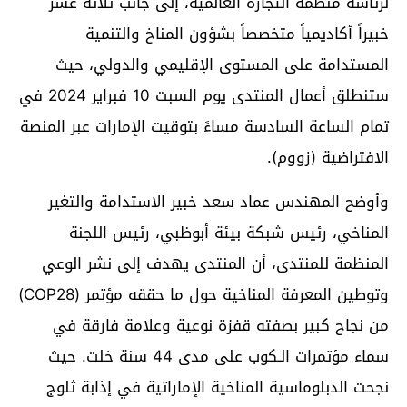
لرئاسة منظمة التجارة العالمية، إلى جانب ثلاثة عشر
خبيراً أكاديمياً متخصصاً بشؤون المناخ والتنمية
المستدامة على المستوى الإقليمي والدولي، حيث
ستنطلق أعمال المنتدى يوم السبت 10 فبراير 2024 في
تمام الساعة السادسة مساءً بتوقيت الإمارات عبر المنصة
الافتراضية (زووم).
وأوضح المهندس عماد سعد خبير الاستدامة والتغير
المناخي، رئيس شبكة بيئة أبوظبي، رئيس اللجنة
المنظمة للمنتدى، أن المنتدى يهدف إلى نشر الوعي
وتوطين المعرفة المناخية حول ما حققه مؤتمر (COP28)
من نجاح كبير بصفته قفزة نوعية وعلامة فارقة في
سماء مؤتمرات الـكوب على مدى 44 سنة خلت. حيث
نجحت الدبلوماسية المناخية الإماراتية في إذابة ثلوج