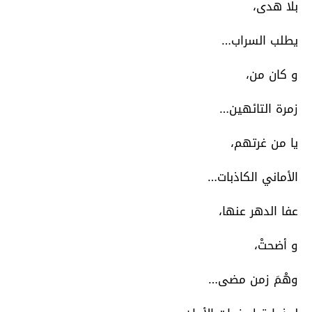
بلا هدى،
يطلب السراب…
و كان من،
زمرة التائهين…
يا من غرتهم،
الأماني الكاذبات…
عفا الدهر عنها،
و أضحتْ،
وهْمَ زمن مضى…