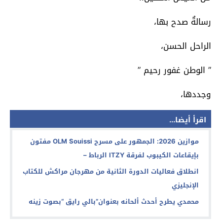
رسالةٌ صدح بها،
الراحل الحسن،
” الوطن غفور رحيم ”
وجددها،
اقرأ أيضا...
موازين 2026: الجمهور على مسرح OLM Souissi مفتون
بإيقاعات الكيبوب لفرقة ITZY الرباط –
انطلاق فعاليات الدورة الثانية من مهرجان مراكش للكتاب
الإنجليزي
محمدي يطرح أحدث ألحانه بعنوان”بالي رايق “بصوت زينه