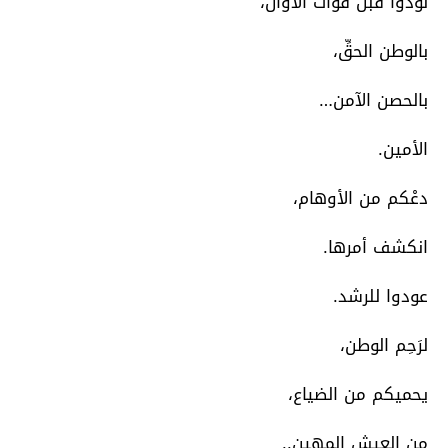
لوذوا قبل فوات الأوان،
بالوطن الحقِّ،
بالحصن الآمن…
الأمين.
دعْكم من الأوهام،
انكشف أمرها.
عودوا للرشد.
لرَحِم الوطن،
يحميكم من الضياع،
من العيش المهين..