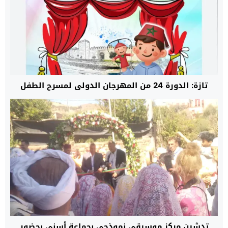
تازة: الدورة 24 من المهرجان الدولي لمسرح الطفل
تدشين مركز موسيقي نموذجي بجماعة أسني بحضور