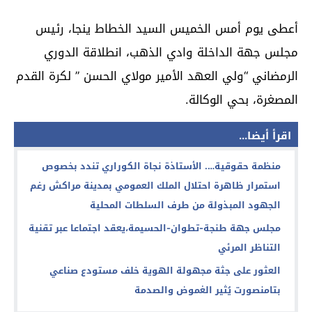
أعطى يوم أمس الخميس السيد الخطاط ينجا، رئيس
مجلس جهة الداخلة وادي الذهب، انطلاقة الدوري
الرمضاني “ولي العهد الأمير مولاي الحسن ” لكرة القدم
المصغرة، بحي الوكالة.
اقرأ أيضا...
منظمة حقوقية…. الأستاذة نجاة الكوراري تندد بخصوص
استمرار ظاهرة احتلال الملك العمومي بمدينة مراكش رغم
الجهود المبذولة من طرف السلطات المحلية
مجلس جهة طنجة-تطوان-الحسيمة،يعقد اجتماعا عبر تقنية
التناظر المرئي
العثور على جثة مجهولة الهوية خلف مستودع صناعي
بتامنصورت يُثير الغموض والصدمة