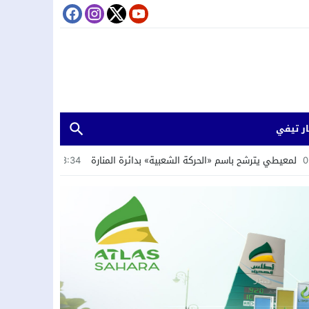
ر تيفي
ترشح باسم «الحركة الشعبية» بدائرة المنارة
18:34
جمعية “الشباب الرائد” تس