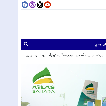
ر تيفي
يف شخص بموجب مذكرة دولية متورط في ترويج المخدرات والاحتجاز والعنف المرت