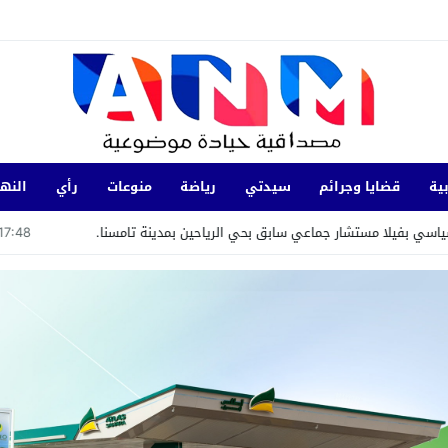
ية
قضايا وجرائم
سيدتي
رياضة
منوعات
رأي
النها
 مستشار جماعي سابق بحي الرياحين بمدينة تامسنا.
17:48
وجدة..توق