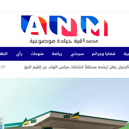
ية
قضايا وجرائم
سيدتي
رياضة
منوعات
رأي
النها
رشحه مستقلاً لانتخابات مجلس النواب عن إقليم الحوز
15:01
عاجل… ا