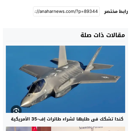
رابط مختصر
مقالات ذات صلة
كندا تشكك في طلبها لشراء طائرات إف-35 الأمريكية