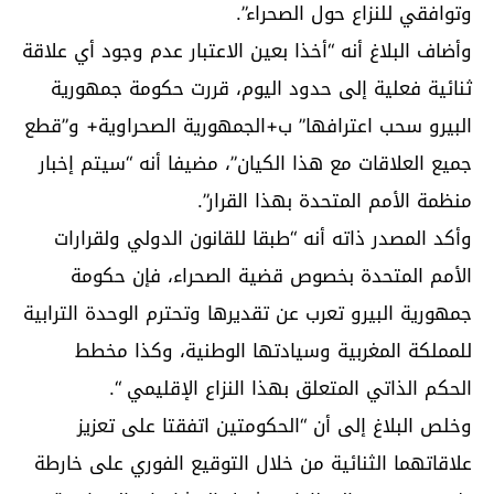
وتوافقي للنزاع حول الصحراء”.
وأضاف البلاغ أنه “أخذا بعين الاعتبار عدم وجود أي علاقة
ثنائية فعلية إلى حدود اليوم، قررت حكومة جمهورية
البيرو سحب اعترافها” ب+الجمهورية الصحراوية+ و”قطع
جميع العلاقات مع هذا الكيان”، مضيفا أنه “سيتم إخبار
منظمة الأمم المتحدة بهذا القرار”.
وأكد المصدر ذاته أنه “طبقا للقانون الدولي ولقرارات
الأمم المتحدة بخصوص قضية الصحراء، فإن حكومة
جمهورية البيرو تعرب عن تقديرها وتحترم الوحدة الترابية
للمملكة المغربية وسيادتها الوطنية، وكذا مخطط
الحكم الذاتي المتعلق بهذا النزاع الإقليمي “.
وخلص البلاغ إلى أن “الحكومتين اتفقتا على تعزيز
علاقاتهما الثنائية من خلال التوقيع الفوري على خارطة