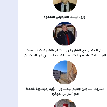
أوروبا ليست الفردوس المفقود
من الاحتجاج في الشارع إلى الاحتجاج بالهجرة: كيف دفعت
الأزمة الاقتصادية والاجتماعية الشباب المغربي إلى البحث عن
بدائل خارج الوطن؟
الشَّرِيط السَّاحِلِيّ بإقْلِيم شِفْشَاون ثَرْوَة اِقْتِصَادِيَّة مُهْمَلَة
(قاع أسراس نموذج)