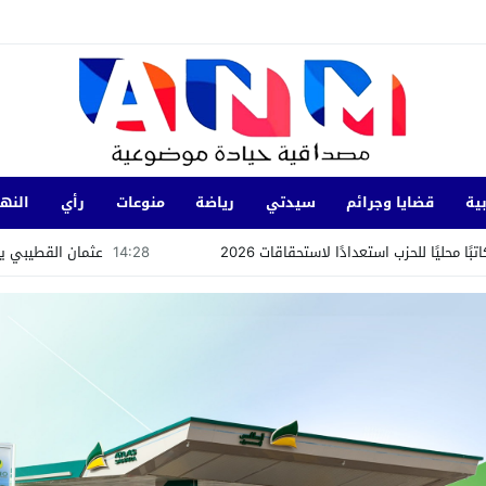
ية
قضايا وجرائم
سيدتي
رياضة
منوعات
رأي
النها
عدادًا لاستحقاقات 2026
14:28
عثمان القطيبي يقود طموح شباب وا