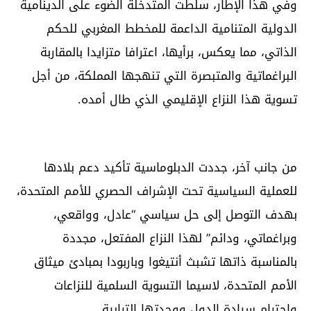
وفي هذا الإطار، سلطت المتدخلة الضوء على الدينامية
الدولية المتنامية الداعمة للمخطط المغربي للحكم
الذاتي، مما يعكس، برأيها، اعترافا متزايدا بالمقاربة
البراغماتية والمتبصرة التي تنهجها المملكة، من أجل
تسوية هذا النزاع الإقليمي الذي طال أمده.
من جانب آخر، جددت الدبلوماسية تأكيد دعم بلادها
للعملية السياسية تحت الإشراف الحصري للأمم المتحدة،
بهدف التوصل إلى حل سياسي “عادل، وواقعي،
وبراغماتي، ودائم” لهذا النزاع المفتعل، مجددة
بالمناسبة ذاتها تشبث أنتيغوا وباربودا بمبادئ ميثاق
الأمم المتحدة، لاسيما التسوية السلمية للنزاعات
واحترام سيادة الدول ووحدتها الترابية.