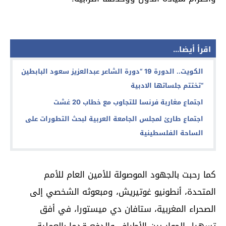
اقرأ أيضا...
الكويت.. الدورة 19 “دورة الشاعر عبدالعزيز سعود البابطين
“تختتم جلساتها الادبية
اجتماع مغاربة فرنسا للتجاوب مع خطاب 20 غشت
اجتماع طارئ لمجلس الجامعة العربية لبحث التطورات على
الساحة الفلسطينية
كما رحبت بالجهود الموصولة للأمين العام للأمم
المتحدة، أنطونيو غوتيريش، ومبعوثه الشخصي إلى
الصحراء المغربية، ستافان دي ميستورا، في أفق
تسهيل الحوار بين الأطراف والدفع قدما بالعملية