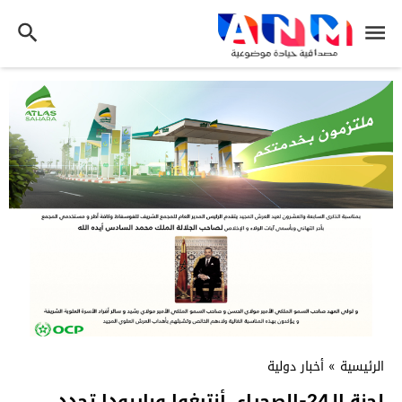
الرئيسية
»
أخبار دولية
لجنة الـ24-الصحراء..أنتيغوا وباربودا تجدد