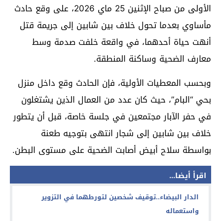
الأولى من صباح الإثنين 25 ماي 2026، على وقع حادث
مأساوي بعدما تحول خلاف بين شابين إلى جريمة قتل
أنهت حياة أحدهما، في واقعة خلفت صدمة وسط
معارف الضحية وساكنة المنطقة.
وبحسب المعطيات الأولية، فإن الحادث وقع داخل منزل
بحي “البام”، حيث كان عدد من العمال الذين يشتغلون
في حفر الآبار مجتمعين في جلسة خاصة، قبل أن يتطور
خلاف بين شابين إلى شجار انتهى بتوجيه طعنة
بواسطة سلاح أبيض أصابت الضحية على مستوى البطن.
اقرأ أيضا...
الدار البيضاء..توقيف شخصين لتورطهما في التزوير
واستعماله