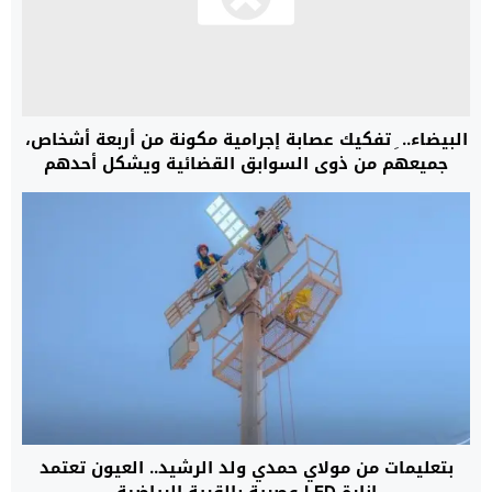
البيضاء.. ِ تفكيك عصابة إجرامية مكونة من أربعة أشخاص،
جميعهم من ذوي السوابق القضائية ويشكل أحدهم
موضوع مذكرة بحث على الصعيد الوطني
بتعليمات من مولاي حمدي ولد الرشيد.. العيون تعتمد
إنارة LED عصرية بالقرية الرياضية