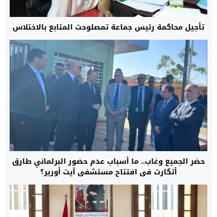
تأجيل محاكمة رئيس جماعة تمصلوحت المتابع بالاختلاس
حضر الجميع وغاب.. ما أسباب عدم حضور البرلماني طارق
أتكارت في افتتاح مستشفى آيت أورير؟