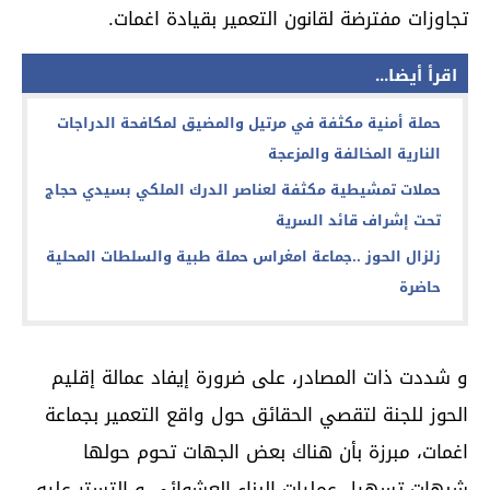
تجاوزات مفترضة لقانون التعمير بقيادة اغمات.
اقرأ أيضا...
حملة أمنية مكثفة في مرتيل والمضيق لمكافحة الدراجات
النارية المخالفة والمزعجة
حملات تمشيطية مكثفة لعناصر الدرك الملكي بسيدي حجاج
تحت إشراف قائد السرية
زلزال الحوز ..جماعة امغراس حملة طبية والسلطات المحلية
حاضرة
و شددت ذات المصادر، على ضرورة إيفاد عمالة إقليم
الحوز للجنة لتقصي الحقائق حول واقع التعمير بجماعة
اغمات، مبرزة بأن هناك بعض الجهات تحوم حولها
شبهات تسهيل عمليات البناء العشوائي و التستر عليه.