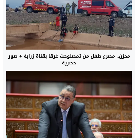
محزن.. مصرع طفل من تمصلوحت غرقا بقناة زرابة + صور
حصرية