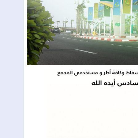
.غرق طفلين بدوار تينكزة اولاد يحيى لكراير
 يعلن ترشحه مستقلاً لانتخابات مجلس النواب عن إقليم الحوز