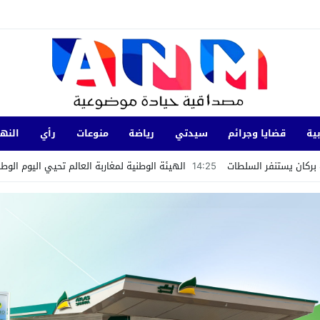
ية
قضايا وجرائم
سيدتي
رياضة
منوعات
رأي
النها
بركان يستنفر السلطات
14:25
الهيئة الوطنية لمغاربة العالم تحيي اليوم الوط
نها بشرية داخل ورش لإعادة بناء مؤسسة تعليمية بأسني
سياسي بفيلا مستشار جماعي سابق بحي الرياحين بمدينة تامسنا.
 بالمنتدى الاجتماعي العالمي في كوتونو ببصمة مغربية
يات ضد تدوينات تحرض على ارتكاب جرائم عنف