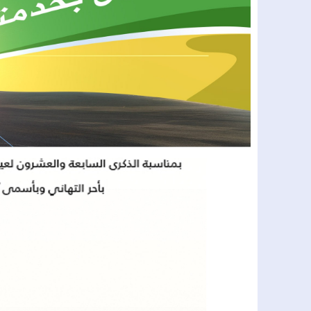
20:18
صالح داهي يمثل وفد مدينة العيون في
17:55
إبراهيم أتكارت يعلن اعتزال العمل ال