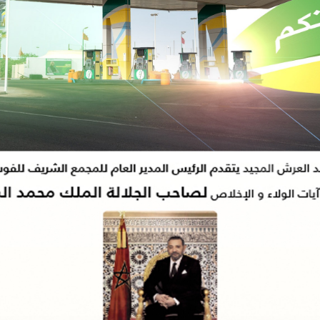
 مؤتمر “مينا” العلمي الأول للإعلام والتحول الرقمي بإسطنبول
20:17
زاكورة.
سياسي ويدعو إلى تمكين الشباب من قيادة المرحلة
17:38
المحامي يوسف أكجدول