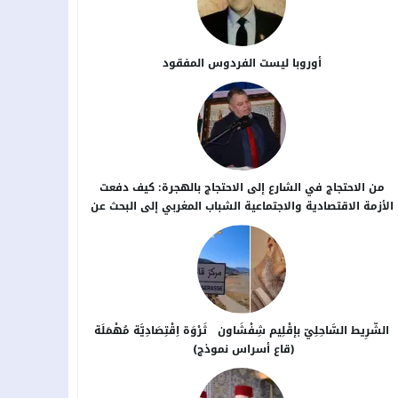
أوروبا ليست الفردوس المفقود
من الاحتجاج في الشارع إلى الاحتجاج بالهجرة: كيف دفعت
الأزمة الاقتصادية والاجتماعية الشباب المغربي إلى البحث عن
بدائل خارج الوطن؟
الشَّرِيط السَّاحِلِيّ بإقْلِيم شِفْشَاون ثَرْوَة اِقْتِصَادِيَّة مُهْمَلَة
(قاع أسراس نموذج)