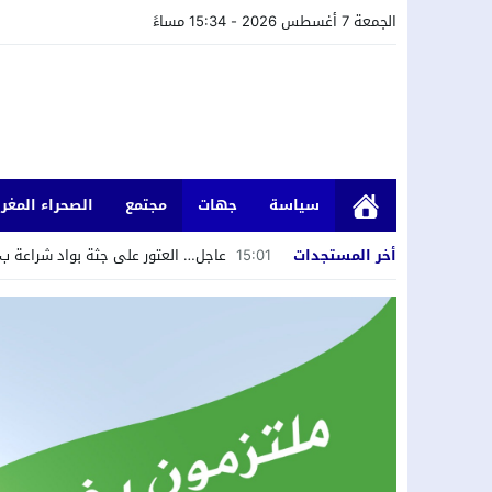
الجمعة 7 أغسطس 2026 - 15:34 مساءً
سياسة
جهات
مجتمع
الصحراء المغرب
أخر المستجدات
15:01
عاجل… العتور على جثة بواد شراعة ب 
09:38
العثور على بقايا عظمية يُشتبه في أ
23:20
حملة انتخابية سابقة لأوانها؟ عشاء 
20:26
لقاء دولي حول قضايا الشباب والطلبة
20:21
النيابة العامة باسفي تتفاعل مع شكا