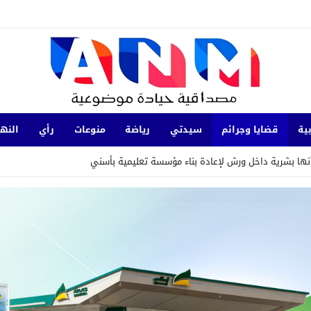
ية
قضايا وجرائم
سيدتي
رياضة
منوعات
رأي
النها
نها بشرية داخل ورش لإعادة بناء مؤسسة تعليمية بأسني
سياسي بفيلا مستشار جماعي سابق بحي الرياحين بمدينة تامسنا.
 بالمنتدى الاجتماعي العالمي في كوتونو ببصمة مغربية
يات ضد تدوينات تحرض على ارتكاب جرائم عنف
 مؤتمر “مينا” العلمي الأول للإعلام والتحول الرقمي بإسطنبول
20:17
زاكورة.