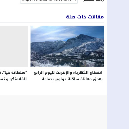
مقالات ذات صلة
انقطاع الكهرباء والإنترنت لليوم الرابع
“سلطانة خيا”، 
يعمّق معاناة ساكنة دواوير بجماعة
الفلامنكو و تس
زرقطن
على حساب الصحر
مرارة العيش وا