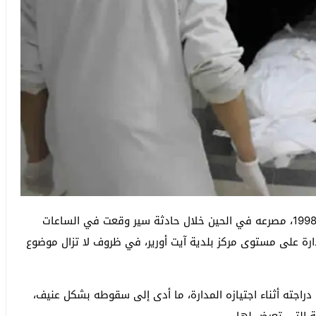
لقي سائق دراجة نارية من نوع “س90”، من مواليد سنة 1998، مصرعه في الحين خلال حادثة سير وقعت في الساعات
مدارة على مستوى مركز بلدية آيت أورير، في ظروف لا تزال موضوع
جته أثناء اجتيازه المدارة، ما أدى إلى سقوطه بشكل عنيف،