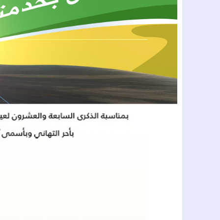
17:55
إبراهيم أتكارت يعلن اعتزال العمل ال
16:05
الحسيمة.. شاب في العشرينات ينهي حي