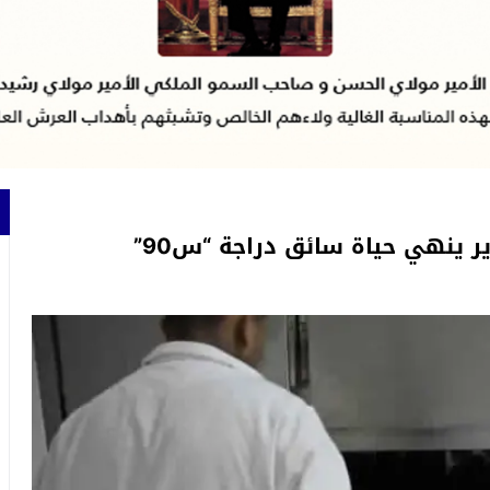
ر ينهي حياة سائق دراجة “س90”