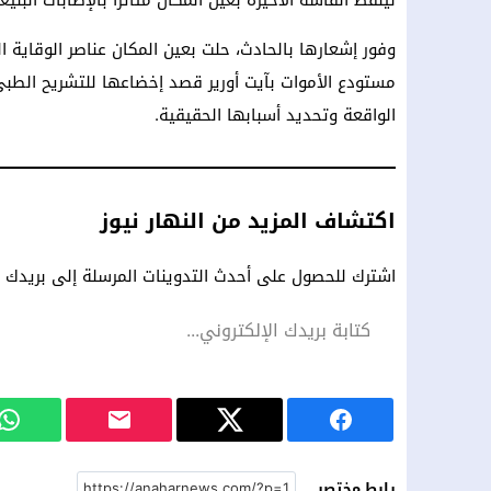
ليلفظ أنفاسه الأخيرة بعين المكان متأثراً بالإصابات البلي
وفور إشعارها بالحادث، حلت بعين المكان عناصر الوقاية 
مستودع الأموات بآيت أورير قصد إخضاعها للتشريح الطب
الواقعة وتحديد أسبابها الحقيقية.
اكتشاف المزيد من النهار نيوز
اشترك للحصول على أحدث التدوينات المرسلة إلى بريدك ال
رابط مختصر