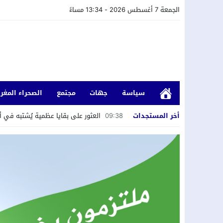
الجمعة 7 أغسطس 2026 - 13:34 مساءً
سياسة
جهات
مجتمع
الصحراء المغرب
أخر المستجدات
09:38
العثور على بقايا عظمية يُشتبه في أ
23:20
حملة انتخابية سابقة لأوانها؟ عشاء 
20:26
لقاء دولي حول قضايا الشباب والطلبة
20:21
النيابة العامة باسفي تتفاعل مع شكا
20:18
صالح داهي يمثل وفد مدينة العيون في