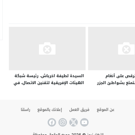
ترقص على أنغام
السيدة لطيفة اخرباش، رئيسة شبكة
تمتع بشواطئ الجزر
الهيئات الإفريقية لتقنين الاتصال، في
اويين الذين يتجرعون
مهمة ملاحظة للحملة الإعلامية
لحرمان بمخيمات تندوف
عن الموقع
فريق العمل
إعلانك بالموقع
راسلنا
النهار نيوز
© 2026 جميع الحقوق محفوظة.