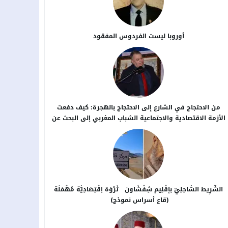
أوروبا ليست الفردوس المفقود
من الاحتجاج في الشارع إلى الاحتجاج بالهجرة: كيف دفعت
الأزمة الاقتصادية والاجتماعية الشباب المغربي إلى البحث عن
بدائل خارج الوطن؟
الشَّرِيط السَّاحِلِيّ بإقْلِيم شِفْشَاون ثَرْوَة اِقْتِصَادِيَّة مُهْمَلَة
(قاع أسراس نموذج)