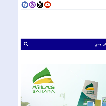
ر تيفي
.غرق طفلين بدوار تينكزة اولاد يحيى لكراير