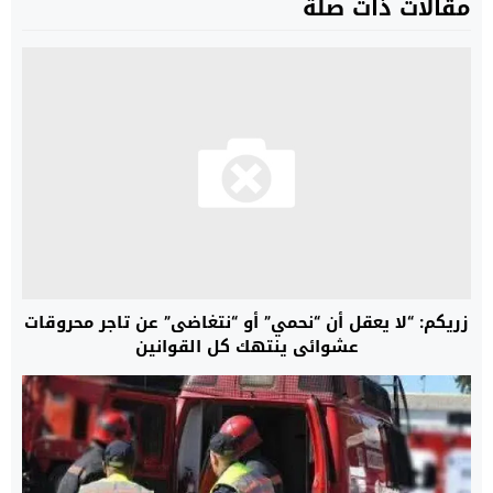
مقالات ذات صلة
زريكم: “لا يعقل أن “نحمي” أو “نتغاضى” عن تاجر محروقات
عشوائي ينتهك كل القوانين