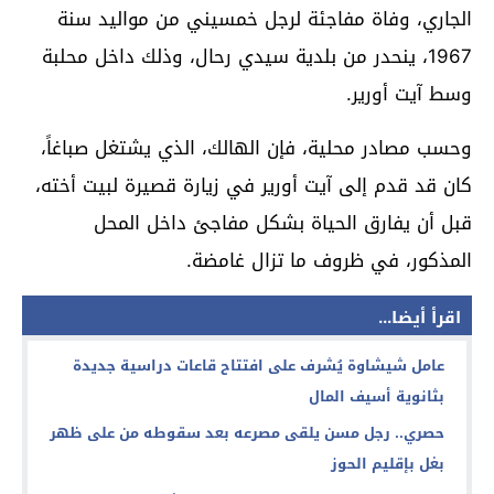
الجاري، وفاة مفاجئة لرجل خمسيني من مواليد سنة
1967، ينحدر من بلدية سيدي رحال، وذلك داخل محلبة
وسط آيت أورير.
وحسب مصادر محلية، فإن الهالك، الذي يشتغل صباغاً،
كان قد قدم إلى آيت أورير في زيارة قصيرة لبيت أخته،
قبل أن يفارق الحياة بشكل مفاجئ داخل المحل
المذكور، في ظروف ما تزال غامضة.
اقرأ أيضا...
عامل شيشاوة يُشرف على افتتاح قاعات دراسية جديدة
بثانوية أسيف المال
حصري.. رجل مسن يلقى مصرعه بعد سقوطه من على ظهر
بغل بإقليم الحوز