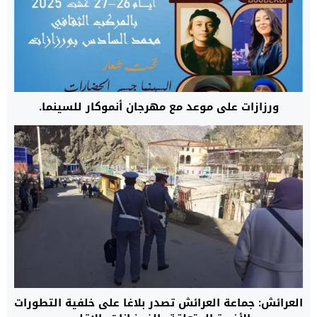
ورزازات على موعد مع مهرجان أنموكار للسينما.
العرائش: جماعة العرائش تصدر بلاغا على خلفية التطورات