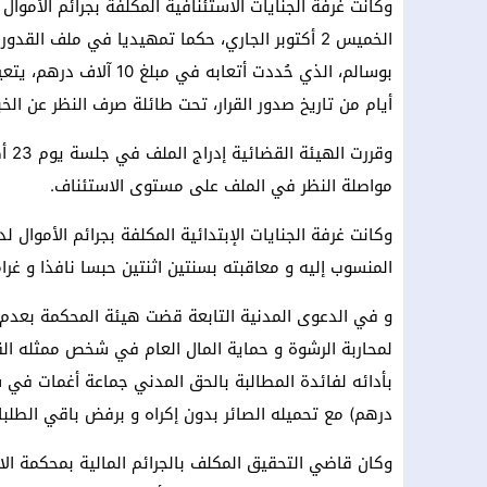
وكانت غرفة الجنايات الاستئنافية المكلفة بجرائم الأمو
الخميس 2 أكتوبر الجاري، حكما تمهيديا في ملف ال
بوسالم، الذي حُددت أتع
أيام من تاريخ صدور القرار، تحت طائلة صرف النظر عن الخب
وقر
مواصلة النظر في الملف على مستوى الاستئناف.
وكانت غرفة الجنايات الإبتدائية المكلفة بجرائم الأموا
المنسوب إليه و معاقبته بسنتين اثنتين حبسا نافذا و غرا
و في الدعوى المدنية التابعة قضت هيئة المحكمة بعدم 
لمحاربة الرشوة و حماية المال العام في شخص ممثله الق
درهم) مع تحميله الصائر بدون إكراه و برفض باقي الطلبا
وكان قاضي التحقيق المكلف بالجرائم المالية بمحكمة ال