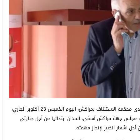
قررت غرفة الجنايات الاستئنافية المكلفة بجرائم الأموال لدى محكمة الاستئناف بمراكش، اليوم الخميس 23 أكتوبر الجاري،
 مجلس جهة مراكش آسفي، المدان ابتدائيا من أجل جنايتي