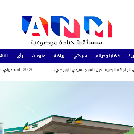
ية
قضايا وجرائم
سيدتي
رياضة
منوعات
رأي
النها
لعين السبع ـ سيدي البرنوصي.
20:26
لقاء دولي حول قضايا الشباب وال