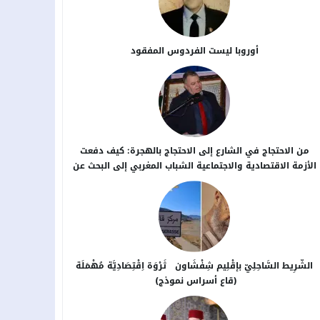
أوروبا ليست الفردوس المفقود
من الاحتجاج في الشارع إلى الاحتجاج بالهجرة: كيف دفعت
الأزمة الاقتصادية والاجتماعية الشباب المغربي إلى البحث عن
بدائل خارج الوطن؟
الشَّرِيط السَّاحِلِيّ بإقْلِيم شِفْشَاون ثَرْوَة اِقْتِصَادِيَّة مُهْمَلَة
(قاع أسراس نموذج)