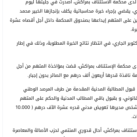
ال لدى محكمة الاستئناف بمراكش، أصدرت في جليتها ليوم
قدوري، يقضي بإجراء خبرة محاسباتية يكلف بإنجازها الخبير محمد
ابه في مبلغ 10 آلاف درهم، يتعين على المتهم إيداعها بصندوق المحكمة داخل أجل أقصاه عشرة
رة.
رت الهيئة القضائية إدراج الملف في جلسة يوم 23 أكتوبر الجاري، في انتظار نتائج الخبرة المطلوبة، وذلك في إطار
ل لدى محكمة الإستئناف بمراكش، قضت بمؤاخذة المتهم من أجل
مة نافذة قدرها أربعون ألف درهم مع الصائر بدون إجبار.
قبول المطالبة المدنية المقدمة من طرف المرصد الوطني
انوني، و بقبول باقي المطالب المدنية والحكم على المتهم
بأدائه لفائدة المطالبة بالحق المدني جماعة أغمات في شخص مديرها تعويض مدني قدره عشرة الآف درهم ( 10.000
ت.
استئناف بمراكش، أحال قدوري المنتمي لحزب الأصالة والمعاصرة