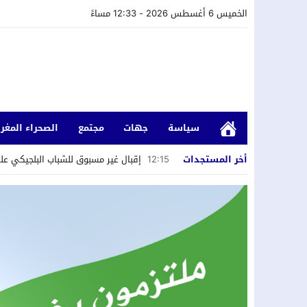
الخميس 6 أغسطس 2026 - 12:33 مساءً
سياسة
جهات
مجتمع
الصحراء المغرب
أخر المستجدات
12:15
إقبال غير مسبوق للشباب البلجيكي عل
21:53
فيديو يوثق ابتزاز سائحين يطيح بمشت
21:01
الفضاء الإقليمي للجمعيات في محطته ا
16:27
من حماية السيادة في معركة وادي المخ
15:23
بسبب تدهور الأوضاع المهنية والاجتما