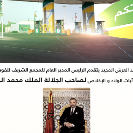
ذكرى الأولى لانتقال القطب الرباني مولاي جمال الدين القادري البودشيشي بمدا
يا بموجب عدة مذكرات بحث.
اعة وادي زم تستنكر حريق ‘مقبرة الشهداء’ وتطالب بفتح تحقيق عاجل”