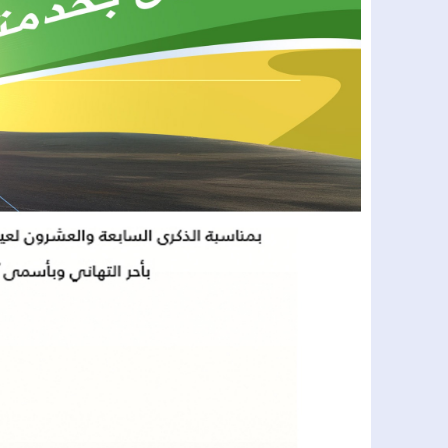
15:14
الطريقة القادرية البودشيشية تحيي ال
14:34
الداخلة: توقيف شخص مبحوث عنه وطن
14:11
​”جريمة في حق التاريخ والذاكرة.. جم
13:56
دخول أزيد من 2,7 مليون من مغاربة العالم منذ انطلاق عملية “مرحبا 2026”.