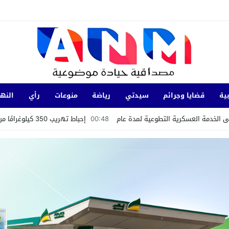
ية
قضايا وجرائم
سيدتي
رياضة
منوعات
رأي
النها
ى الخدمة العسكرية التطوعية لمدة عام
00:48
إحباط تهريب 350 كيلوغرامًا من الشيرا بميناء طنجة المتوسط
به فيه في المدينة العتيقة بمراكش
لآخيرة من سلسلة اللقاءات التشاورية مع الفضاءات الجمعوية بالإقليم
ازن إلى بناء السيادة الاستراتيجية: المغرب ورهان الحاضر والمستقبل
عية والطرد والتسريح.. حراس الأمن الخاص يحتجون أمام وزارة الصحة.