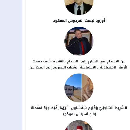
أوروبا ليست الفردوس المفقود
من الاحتجاج في الشارع إلى الاحتجاج بالهجرة: كيف دفعت
الأزمة الاقتصادية والاجتماعية الشباب المغربي إلى البحث عن
بدائل خارج الوطن؟
الشَّرِيط السَّاحِلِيّ بإقْلِيم شِفْشَاون ثَرْوَة اِقْتِصَادِيَّة مُهْمَلَة
(قاع أسراس نموذج)