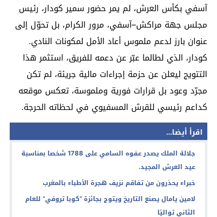
آسفي بكأس العرش، لم يمر حضور سمير كودار، رئيس
مجلس جهة مراكش–آسفي، مرور الكرام، بل تحوّل إلى
عنوان بارز لدعم ملموس أعاد الأمل لمكونات النادي.
كودار، الذي لطالما عبّر عن دعمه للفريق، استثمر هذا
التتويج ليعلن عن حزمة إجراءات مالية جريئة، لم تكن
مجرّد وعود بل قرارات فورية وملموسة، تعكس موقعه
كداعم رئيسي للقرش المسفيوي في لحظاته الحرجة.
اقرأ أيضا...
جلالة الملك يصدر عفوه السامي على 1788 شخصا بمناسبة
عيد العرش المجيد.
خبراء يحذرون من تفاقم نزيف هجرة الأطباء بالمغرب
لامين يامال يصنع التاريخ ويتوج بجائزة “كوبا تروفي” للعام
الثاني تواليًا