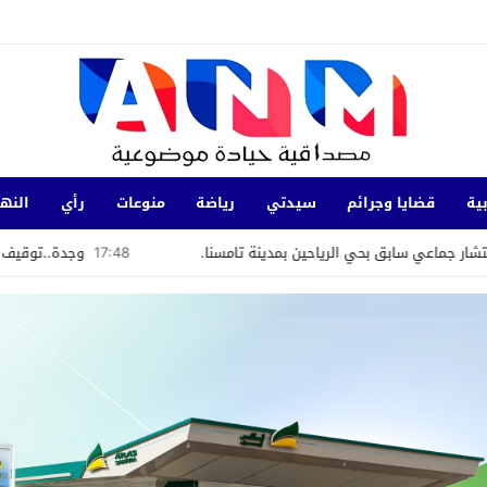
ية
قضايا وجرائم
سيدتي
رياضة
منوعات
رأي
النها
الرياحين بمدينة تامسنا.
17:48
وجدة..توقيف شخص بموجب مذكرة دولي