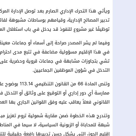
ويأتي هذا التحرك الإداري الصارم بعد توصل الإدارة المر
تدبير المصالح الإدارية، وقيامهم بوساطات مشبوهة لفائدة
توظيفًا غير مشروع للنفوذ قد يدخل في باب استغلال ال
وفيما لم يشر المصدر صراحة إلى أسماء أو جماعات معينة 
في هذا الإقليم مسؤولية مضاعفة في تتبع مدى احترام
تشي بتجاوزات مشابهة في جماعات قروية وحضرية على ا
التدخل في شؤون الموظفين الجماعيين.
وتنص المادة 66 م
ممارسة أي دور إداري أو التوقيع على وثائق أو التدخل ف
القانوني فعلاً يعاقب عليه وفق القوانين الجاري بها الع
وتندرج هذه الخطوة ضمن مقاربة شمولية تروم تعزيز مبدأ 
شبهة للمحاباة أو الزبونية السياسية، لا سيما في المن
إقليم الحوز، التي يشكل حسن تدبيرها رافعة حقيقية للتنم