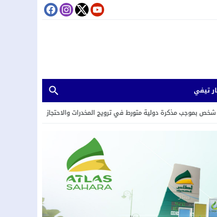
ر تيفي
ة متورط في ترويج المخدرات والاحتجاز والعنف المرتكبين في إطار شبكة إجرام