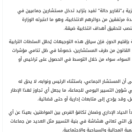
كزية بـ”تقارير حالة” تفيد بتزايد تدخل مستشارين جماعيين في
 مرتفقين من دوائرهم الانتخابية، وهو ما اعتبرته الوزارة
منصب لتحقيق أهداف انتخابية ضيقة.
بإقليم الحوز، فإن سياق هذه التوجيهات يُحمّل السلطات الترابية
 القانون من طرف المستشارين، خصوصًا في ظل تنامي مؤشرات
لسواء، سواء من خلال التوسط في الحصول على تراخيص أو
ن القانون التنظيمي 113.14 بوضوح على أن المستشار الجماعي، باستثناء الرئيس ونوابه، لا يحق له
ي شؤون التسيير اليومي للجماعة، ما يجعل أي تجاوز لهذا الإطار
مل، وقد يؤدي إلى متابعات إدارية أو حتى قضائية.
الحياد الإداري وضمان تكافؤ الفرص بين المواطنين، بعيدًا عن أي
اطق التي تعاني هشاشة في بنية التسيير مثل العديد من جماعات
ية المجالية والسياحية والاجتماعية.