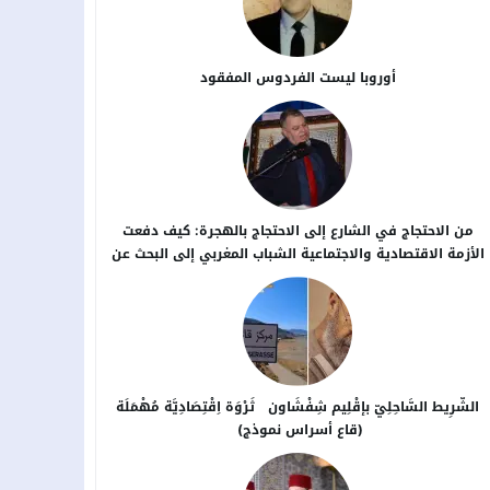
أوروبا ليست الفردوس المفقود
من الاحتجاج في الشارع إلى الاحتجاج بالهجرة: كيف دفعت
الأزمة الاقتصادية والاجتماعية الشباب المغربي إلى البحث عن
بدائل خارج الوطن؟
الشَّرِيط السَّاحِلِيّ بإقْلِيم شِفْشَاون ثَرْوَة اِقْتِصَادِيَّة مُهْمَلَة
(قاع أسراس نموذج)