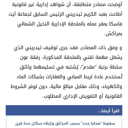
أوضحت مصادر متطابقة، أن شواهد إدارية غير قانونية
أطاحت بعبد الكريم تيدريني الرئيس السابق لجماعة آيت
فاسكا بمقر عمله بالملحقة الإدارية النخيل الشمالي
بمراكش.
و وفق ذات المصادر، فقد جرى توقيف تيدريني الذي
يشغل مهمة تقني بالملحقة المذكورة، رفقة عون
سلطة برتبة “مقدم”، يُشتبه في تسليمهما وثائق
تُستخدم عادة لربط المباني والعقارات بشبكات الماء
والكهرباء، وذلك مقابل مبالغ مالية، دون توفر الشروط
القانونية أو التفويض الإداري المطلوب.
اقرأ أيضا...
سقوط “ضحايا جدد” بسبب الحرائق وإجلاء سكان عدة قرى