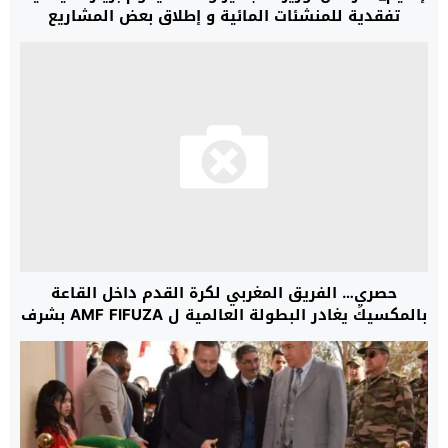
تفقدية للمنشئات المائية و إطلاق بعض المشاريع
حصريِ… الفريق المغربي لكرة القدم داخل القاعة
بالمكسيك يغادر البطولة العالمية ل AMF FIFUZA بشرف
بسبب التحكيم القاسي وإصابات اللاعبين