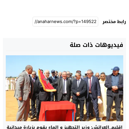
رابط مختصر
فيديوهات ذات صلة
إقليم_العرائش: وزير التجهيز و الماء يقوم بزيارة ميدانية