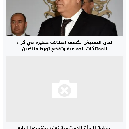
لجان التفتيش تكشف اختلالات خطيرة في كراء
الممتلكات الجماعية وتفضح تورط منتخبين
منظمة المرأة الدستورية تعقد مؤتمرها الرابع