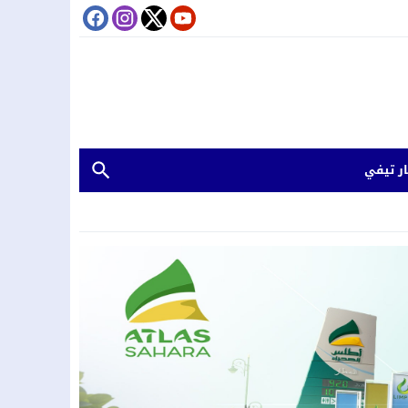
ر تيفي
.غرق طفلين بدوار تينكزة اولاد يحيى لكراير
 يعلن ترشحه مستقلاً لانتخابات مجلس النواب عن إقليم الحوز