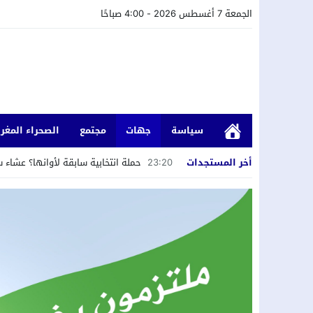
الجمعة 7 أغسطس 2026 - 4:00 صباحًا
سياسة
جهات
مجتمع
الصحراء المغرب
أخر المستجدات
23:20
حملة انتخابية سابقة لأوانها؟ عشاء 
20:26
لقاء دولي حول قضايا الشباب والطلبة
20:21
النيابة العامة باسفي تتفاعل مع شكا
20:18
صالح داهي يمثل وفد مدينة العيون في
17:55
إبراهيم أتكارت يعلن اعتزال العمل ال