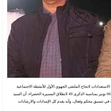
ستعدادات لانجاح الملتقى الجهوي الأول للأنشطة الاجتماعية
والثقافية والرياضية ببوجدور والمزمع تنظيمه أيام 03-04-05-06 نونبر بمناسبة الذكرى 49 لانطلاق المسيرة الخضراء، أن السيد
ت في تنسيق محكم وفعال، وأنه يقدم كل الإمدادات والارشادات