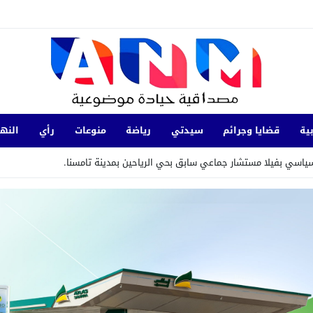
ية
قضايا وجرائم
سيدتي
رياضة
منوعات
رأي
النها
سياسي بفيلا مستشار جماعي سابق بحي الرياحين بمدينة تامسنا.
 بالمنتدى الاجتماعي العالمي في كوتونو ببصمة مغربية
يات ضد تدوينات تحرض على ارتكاب جرائم عنف
 مؤتمر “مينا” العلمي الأول للإعلام والتحول الرقمي بإسطنبول
20:17
زاكورة.
سياسي ويدعو إلى تمكين الشباب من قيادة المرحلة
17:38
المحامي يوسف أكجدول