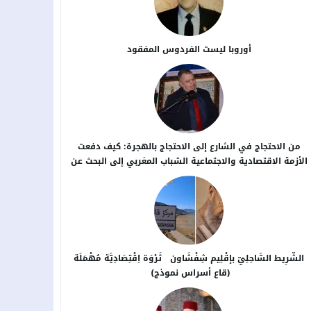
أوروبا ليست الفردوس المفقود
من الاحتجاج في الشارع إلى الاحتجاج بالهجرة: كيف دفعت
الأزمة الاقتصادية والاجتماعية الشباب المغربي إلى البحث عن
بدائل خارج الوطن؟
الشَّرِيط السَّاحِلِيّ بإقْلِيم شِفْشَاون ثَرْوَة اِقْتِصَادِيَّة مُهْمَلَة
(قاع أسراس نموذج)