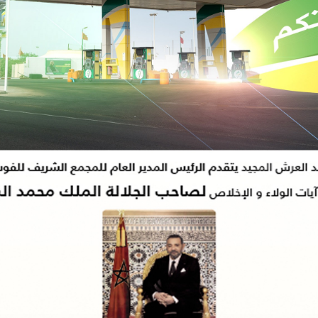
اته شنقاً بدوار تلغونت
15:26
الدورة الأولى لـمهرجان السعيدية للموسيقى.
 الخدمات الدار البيضاءـ سطات تجري عمليات تنظيف وصيانة شبكة التطهير السائل.