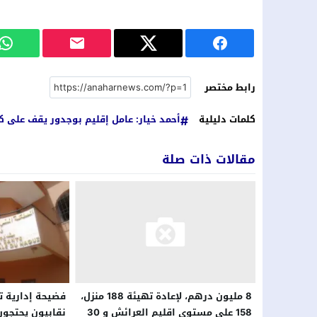
رابط مختصر
كلمات دليلية
أحمد خيار: عامل إقليم بوجدور يقف على كل
مقالات ذات صلة
فضيحة إدارية ت
8 مليون درهم، لإعادة تهيئة 188 منزل،
نقابيون يحتجون
158 على مستوى اقليم العرائش و 30