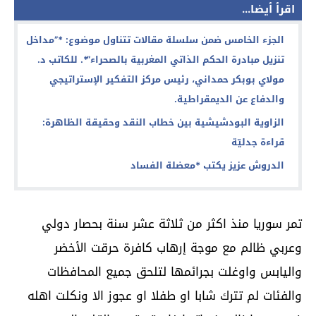
اقرأ أيضا...
الجزء الخامس ضمن سلسلة مقالات تتناول موضوع: *”مداخل
تنزيل مبادرة الحكم الذاتي المغربية بالصحراء”*. للكاتب د.
مولاي بوبكر حمداني، رئيس مركز التفكير الإستراتيجي
والدفاع عن الديمقراطية.
الزاوية البودشيشية بين خطاب النقد وحقيقة الظاهرة:
قراءة جدليّة
الدروش عزيز يكتب *معضلة الفساد
تمر سوريا منذ اكثر من ثلاثة عشر سنة بحصار دولي
وعربي ظالم مع موجة إرهاب كافرة حرقت الأخضر
واليابس واوغلت بجرائمها لتلحق جميع المحافظات
والفئات لم تترك شابا او طفلا او عجوز الا ونكلت اهله