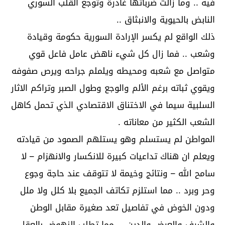
فيه .. وما زالت ضرباتها غادرة وتوجع القلب السوري
النابض بالحيوية والانبثاق ..
ذلك الواقع لم يكسر الإرادة السورية حكومة وقيادة
وشعب .. فما زال كل شيء ناهض عامل فاعل قوي
متواصل مع شعبه ومحيطه ويلملم جراحه ويرص صفوفه
ويقوي ثباته برغم الألم والوجع وطول الصبر وتراكم الاثار
السلبية سيما في الاختناق الاقتصادي الذي تحمل كاهل
الشعب الكثير من معاناته .
المواطن لم يستسلم وهو يستلهم الصمود من قيادته
ويعلم ان هناك تداعيات كبيرة للانكسار والانهزام – لا
سامح الله – ونتائج وخيمة لا تتوقف عند حاجة وجوع
وحر وبرد .. مما استلزم تكاتف الجميع بلا كلل ولا ملل
ودون الخوض في تفاصيل تعد صغيرة مقابل الوطن
والشرف والعرض والدين … مما تطلب النهوض بالعقل