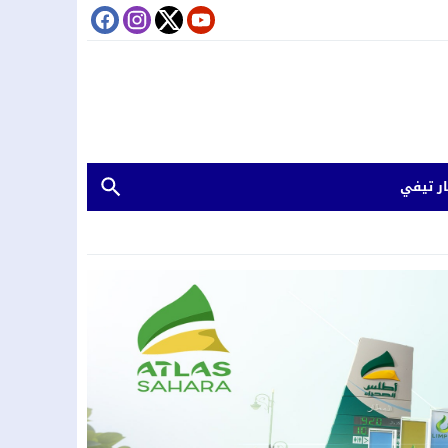
ر تيفي
كوتونو
 تورطهما في سرقات من داخل المنازل وتصريف المسروقات
لقي رشوة
.