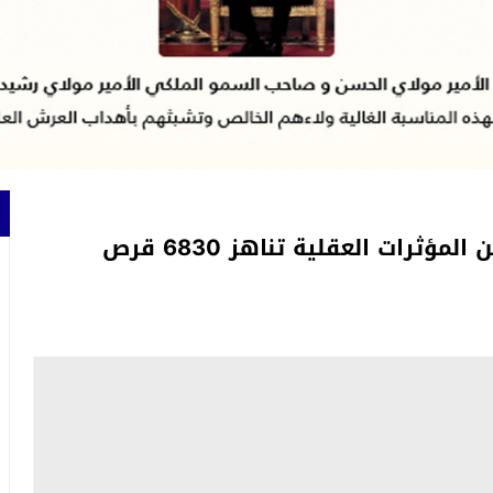
تطوان ..إجهاض عملية تهريب شحنة من المؤثرات العقلية تناهز 6830 قرص