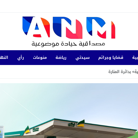
ية
قضايا وجرائم
سيدتي
رياضة
منوعات
رأي
النها
 بدائرة المنارة
الداخلة في التنمية المستدامة خلال لقاء حول العمل المناخي والحوكمة البيئية ب
ً بموجب نشرة حمراء للأنتربول
18:28
الجديدة.. توقيف شخصين للاشتباه في
حة عرس بتارجيست ويستنفر السلطات
18:20
الإطاحة برئيس جماعة متلبساً بت
متورط في ترويج المخدرات والاحتجاز والعنف المرتكبين في إطار شبكة إجرامية