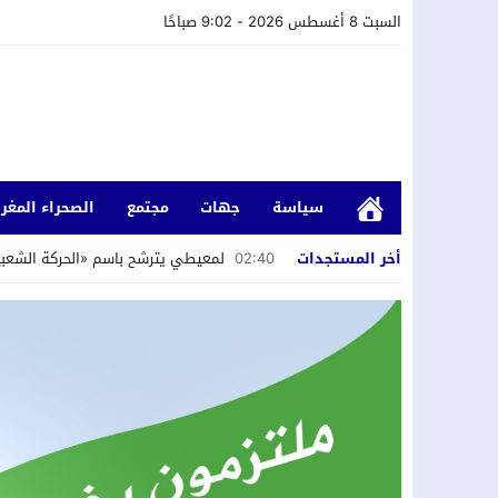
السبت 8 أغسطس 2026 - 9:02 صباحًا
سياسة
جهات
مجتمع
الصحراء المغرب
أخر المستجدات
02:40
لمعيطي يترشح باسم «الحركة الشعبية»
18:34
جمعية “الشباب الرائد” تستعرض تجربة 
18:33
وجدة.. توقيف هولندي مبحوث عنه دوليا
18:23
إقليم الحسيمة.. حادث سير يفسد فر
17:48
وجدة..توقيف شخص بموجب مذكرة دولية 