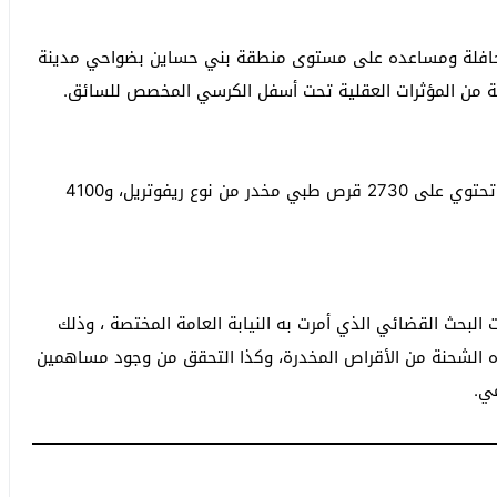
 حافلة ومساعده على مستوى منطقة بني حساين بضواحي مدينة
 من المؤثرات العقلية تحت أسفل الكرسي المخصص للسائق.
وقد أوضحت عمليات جرد المؤثرات العقلية المحجوزة أنها تحتوي على 2730 قرص طبي مخدر من نوع ريفوتريل، و4100
لبحث القضائي الذي أمرت به النيابة العامة المختصة ، وذلك
الشحنة من الأقراص المخدرة، وكذا التحقق من وجود مساهمين
ي.