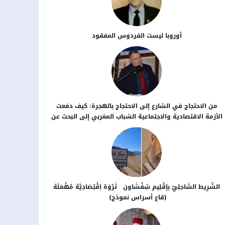
أوروبا ليست الفردوس المفقود
من الاحتجاج في الشارع إلى الاحتجاج بالهجرة: كيف دفعت
الأزمة الاقتصادية والاجتماعية الشباب المغربي إلى البحث عن
بدائل خارج الوطن؟
الشَّرِيط السَّاحِلِيّ بإقْلِيم شِفْشَاون ثَرْوَة اِقْتِصَادِيَّة مُهْمَلَة
(قاع أسراس نموذج)