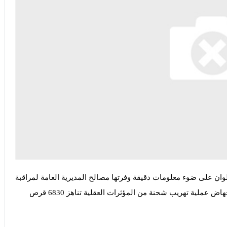
وان على ضوء معلومات دقيقة وفرتها مصالح المديرية العامة لمراقبة
التراب الوطني، صباح اليوم الثلاثاء 24 أكتوبر الجاري، من إجهاض عملية تهريب شحنة من المؤثرات العقلية تناهز 6830 قرص