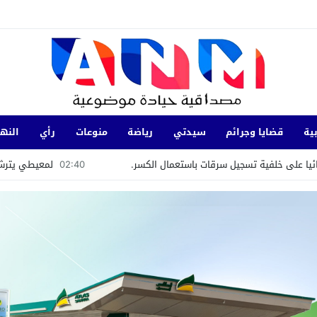
ية
قضايا وجرائم
سيدتي
رياضة
منوعات
رأي
النها
فية تسجيل سرقات باستعمال الكسر.
02:40
لمعيطي يترشح باسم «الحرك