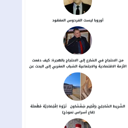
أوروبا ليست الفردوس المفقود
من الاحتجاج في الشارع إلى الاحتجاج بالهجرة: كيف دفعت
الأزمة الاقتصادية والاجتماعية الشباب المغربي إلى البحث عن
بدائل خارج الوطن؟
الشَّرِيط السَّاحِلِيّ بإقْلِيم شِفْشَاون ثَرْوَة اِقْتِصَادِيَّة مُهْمَلَة
(قاع أسراس نموذج)