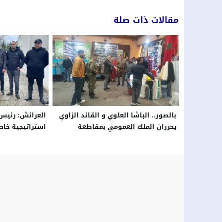
مقالات ذات صلة
بالصور.. الباشا العلوي و القائد الزاوي
العرائش: رئيس 
يحرران الملك العمومي بمقاطعة
استراتيجية خاص
الباهية في مراكش وسط إشادة من
السنة *ليلة آمن
التجار و السكان