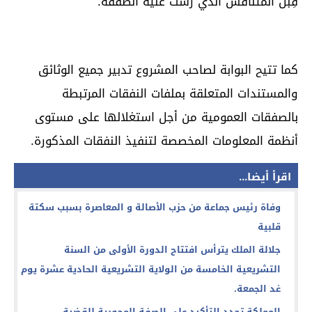
قِبل المتنافس الذي رست عليه الصفقة.
كما تتيح البوابة لصاحب المشروع تدبير جميع الوثائق
والمستندات المتعلقة بملفات النفقات المرتبطة
بالصفقات العمومية من أجل استغلالها على مستوى
أنظمة المعلومات المخصصة لتنفيذ النفقات المذكورة.
اقرأ أيضا...
وفاة رئيس جماعة من حزب الأصالة و المعاصرة بسبب سكتة
قلبية
جلالة الملك يترأس افتتاح الدورة الأولى من السنة
التشريعية الخامسة من الولاية التشريعية الحادية عشرة يوم
غد الجمعة.
المملكة تجدد التأكيد على الصفة المحورية للقضية