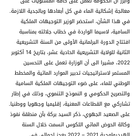
وأبرز أن الحكومة تعمل على كافة المستويات على
معالجة إشكالية الماء في كل أبعادها وبالجدية اللازمة.
في هذا الشأن، استحضر الوزير التوجيهات الملكية
السامية، لاسيما الواردة في خطاب جلالته بمناسبة
افتتاح الدورة البرلمانية الأولى من السنة التشريعية
الثانية للولاية التشريعية الحادية عشر، بتاريخ 14 أكتوبر
2022، مشيرا الى أن الوزارة تعمل على التحسين
المستمر لاستراتيجيات تدبير الموارد المائية والمخطط
الوطني للماء، على ضوء التوجيهات الملكية السامية
والتصريح الحكومي و النموذج التنموي، وذلك في إطار
تشاركي مع القطاعات المعنية، إقليميا وجهويا ووطنيا.
على الصعيد الجهوي، ذكر السيد بركة بأن منطقة نفوذ
وكالة الحوض المائي اللكوس اتسمت خلال السنة
الهيدرولوجية 2021 – 2022 بعجز إجمالي في