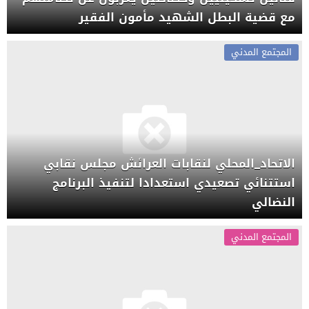
مع قضية البطل الشهيد مأمون الفقير
المجتمع المدني
الاتحاد_المحلي لنقابات العرائش مجلس نقابي
استتنائي تصعيدي استعدادا لتنفيذ البرنامج
النضالي
المجتمع المدني