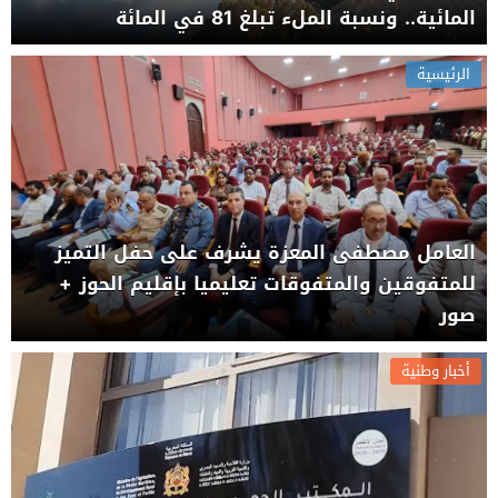
المائية.. ونسبة الملء تبلغ 81 في المائة
الرئيسية
العامل مصطفى المعزة يشرف على حفل التميز
للمتفوقين والمتفوقات تعليميا بإقليم الحوز +
صور
أخبار وطنية