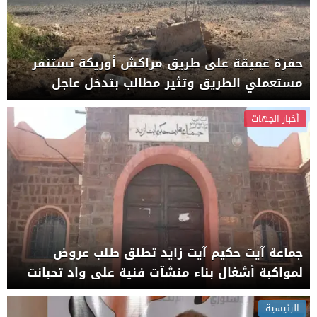
حفرة عميقة على طريق مراكش أوريكة تستنفر
مستعملي الطريق وتثير مطالب بتدخل عاجل
أخبار الجهات
جماعة آيت حكيم آيت زايد تطلق طلب عروض
لمواكبة أشغال بناء منشآت فنية على واد تحبانت
الرئيسية