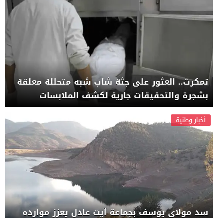
تمكرت.. العثور على جثة شاب شبه متحللة معلقة
بشجرة والتحقيقات جارية لكشف الملابسات
أخبار وطنية
سد مولاي يوسف بجماعة آيت عادل يعزز موارده