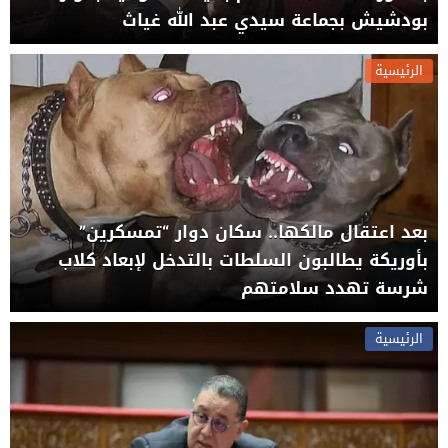
بودشيش بجماعة سيدي عبد الله غياث
الرئيسية
بعد اعتقال مالكها.. سكان دوار “تمسكرين”
بأوريكة يطالبون السلطات بالتدخل لإبعاد كلاب
شرسة تهدد سلامتهم
الرئيسية