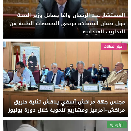
المستشار عبد الرحمان وافا يسائل وزير الصحة
حول ضمان استفادة خريجي التخصصات الطبية من
التداريب الميدانية
أخبار الجهات
مجلس جهة مراكش آسفي يناقش تثنية طريق
مراكش–أمزميز ومشاريع تنموية خلال دورة يوليوز
الرئيسية